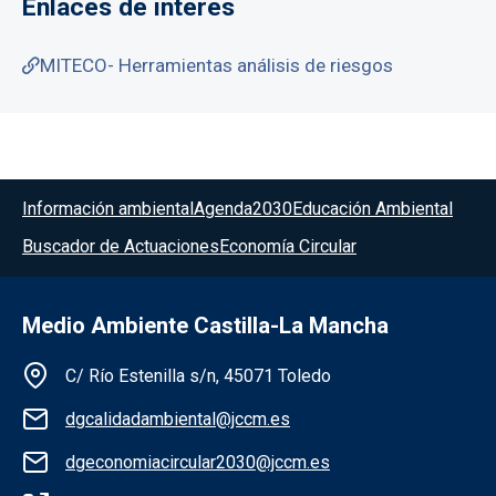
Enlaces de interés
MITECO- Herramientas análisis de riesgos
Menú del pie
Información ambiental
Agenda2030
Educación Ambiental
Buscador de Actuaciones
Economía Circular
Medio Ambiente Castilla-La Mancha
Información de la institución
C/ Río Estenilla s/n, 45071 Toledo
dgcalidadambiental@jccm.es
dgeconomiacircular2030@jccm.es