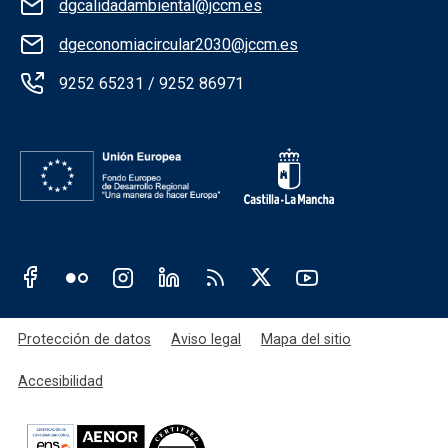
dgcalidadambiental@jccm.es
dgeconomiacircular2030@jccm.es
9252 65231 / 9252 86971
Redes sociales JCCM
Menú legal
Protección de datos
Aviso legal
Mapa del sitio
Accesibilidad