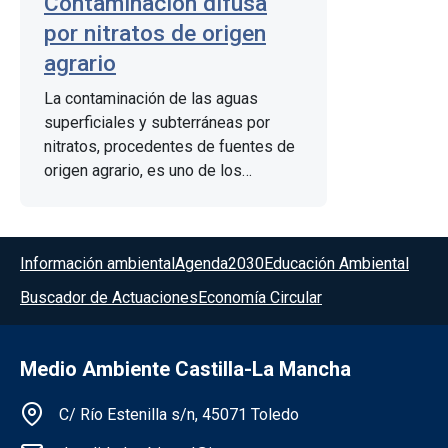
Contaminación difusa
por nitratos de origen
agrario
La contaminación de las aguas
superficiales y subterráneas por
nitratos, procedentes de fuentes de
origen agrario, es uno de los
principales problemas sanitarios y
ambientales a los que se enfrenta el
sector agrario en la actualidad.
Menú del pie
Información ambiental
Agenda2030
Educación Ambiental
Buscador de Actuaciones
Economía Circular
Medio Ambiente Castilla-La Mancha
Información de la institución
C/ Río Estenilla s/n, 45071 Toledo