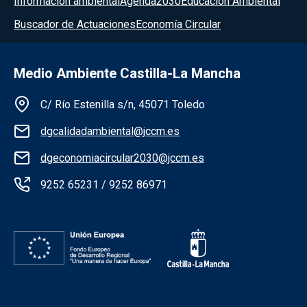
Información ambiental
Agenda2030
Educación Ambiental
Buscador de Actuaciones
Economía Circular
Medio Ambiente Castilla-La Mancha
Información de la institución
C/ Río Estenilla s/n, 45071 Toledo
dgcalidadambiental@jccm.es
dgeconomiacircular2030@jccm.es
9252 65231 / 9252 86971