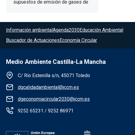
supuestos de emisión de gases de
efecto invernadero (GEI).
Menú del pie
Información ambiental
Agenda2030
Educación Ambiental
Buscador de Actuaciones
Economía Circular
Medio Ambiente Castilla-La Mancha
Información de la institución
C/ Río Estenilla s/n, 45071 Toledo
dgcalidadambiental@jccm.es
dgeconomiacircular2030@jccm.es
9252 65231 / 9252 86971