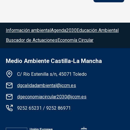
Menú del pie
Información ambiental
Agenda2030
Educación Ambiental
Buscador de Actuaciones
Economía Circular
Medio Ambiente Castilla-La Mancha
Información de la institución
C/ Río Estenilla s/n, 45071 Toledo
dgcalidadambiental@jccm.es
dgeconomiacircular2030@jccm.es
9252 65231 / 9252 86971