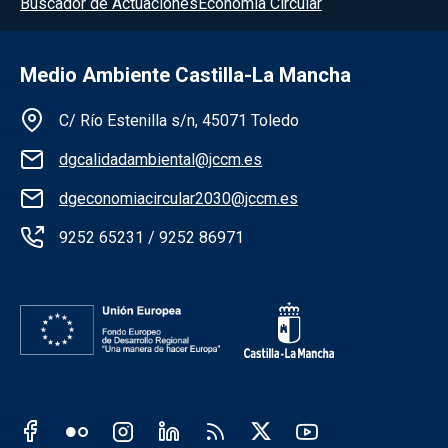
Buscador de Actuaciones
Economía Circular
Medio Ambiente Castilla-La Mancha
Información de la institución
C/ Río Estenilla s/n, 45071 Toledo
dgcalidadambiental@jccm.es
dgeconomiacircular2030@jccm.es
9252 65231 / 9252 86971
Redes sociales JCCM